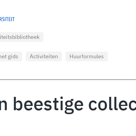
iteitsbibliotheek
et gids
Activiteiten
Huurformules
n beestige collec