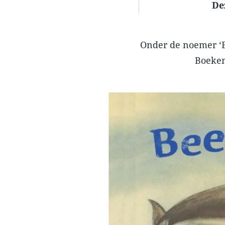
De
Onder de noemer ‘B
Boeken