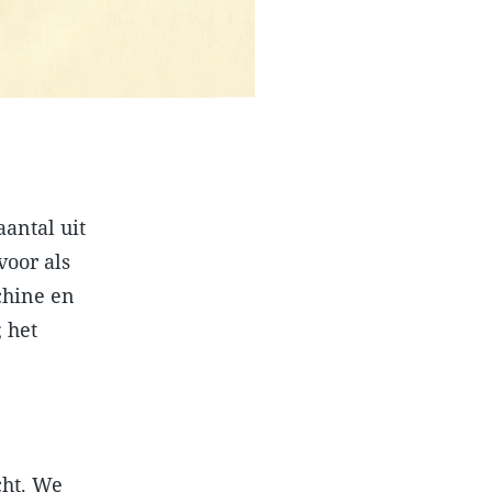
antal uit
voor als
chine en
 het
cht. We