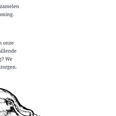
erzamelen
oning.
an onze
hillende
ag? We
 zorgen.