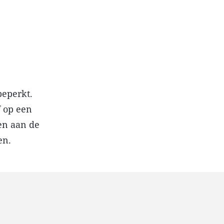
beperkt.
f op een
men aan de
en.