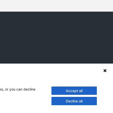
es, or you can decline
Accept all
Decline all