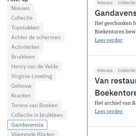
Nieuws
Collectie
Nieuws
Gandavensi
Collectie
Het geschonken fo
Topstukken
Boekentoren bewaa
Achter de schermen
Lees verder
Activiteiten
Bruikleen
Henry van de Velde
Nieuws
Collectie
Virginie Loveling
Van restau
Gebouw
Boekentor
Kranten
Het archief van R
Torens van Boeken
Lees verder
Collectie in bruikleen
Gandavensia
Vliegende Bladen