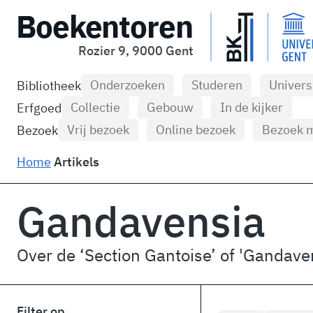
Boekentoren
Rozier 9, 9000 Gent
Onderzoeken
Studeren
Univers
Bibliotheek
Collectie
Gebouw
In de kijker
Erfgoed
Vrij bezoek
Online bezoek
Bezoek m
Bezoek
Home
Artikels
Gandavensia
Over de ‘Section Gantoise’ of 'Gandave
Filter op