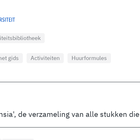
iteitsbibliotheek
et gids
Activiteiten
Huurformules
nsia', de verzameling van alle stukken d