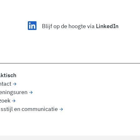
Blijf op de hoogte via
LinkedIn
aktisch
ntact
eningsuren
zoek
sstijl en communicatie