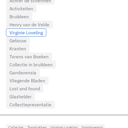
Achter de schermen
Activiteiten
Bruikleen
Henry van de Velde
Virginie Loveling
Gebouw
Kranten
Torens van Boeken
Collectie in bruikleen
Gandavensia
Vliegende Bladen
Lost and found
Glashelder
Collectiepresentatie
Collectie
Topstukken
Virginie Loveling
Gandavensia